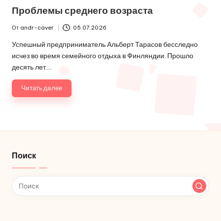
в
Проблемы среднего возраста
От
andr-caver
05.07.2026
Запись
от
Успешный предприниматель Альберт Тарасов бесследно
исчез во время семейного отдыха в Финляндии. Прошло
десять лет.…
Читать далее
Поиск