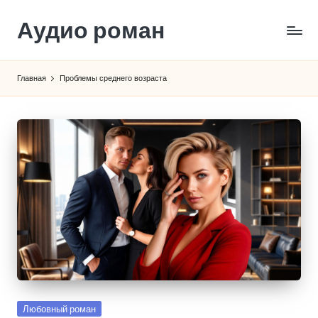
Аудио роман
Перейти
к
содержимому
Главная
Проблемы среднего возраста
Опубликовано
Любовный роман