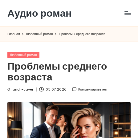
Аудио роман
Перейти
к
содержимому
Главная
Любовный роман
Проблемы среднего возраста
Опубликовано
Любовный роман
в
Проблемы среднего
возраста
От
andr-caver
05.07.2026
Комментариев нет
Запись
от