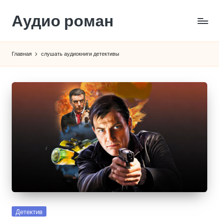
Аудио роман
Перейти
к
содержимому
Главная
слушать аудиокниги детективы
Опубликовано
Детектив