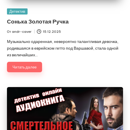
Опубликовано
Детектив
в
Сонька Золотая Ручка
От
andr-caver
15.12.2025
Запись
от
Музыкально одаренная, невероятно талантливая девочка,
родившаяся в еврейском гетто под Варшавой, стала одной
из величайших…
Читать далее