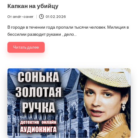
в
Капкан на убийцу
От
andr-caver
01.02.2026
Запись
от
В городе в течении года пропали тысячи человек. Милиция в
бессилии разводит руками , дело…
Читать далее