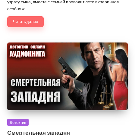
утрату сына, вместе с семьей проводит лето в старинном
особняке…
Читать далее
Опубликовано
Детектив
в
Смертельная западня