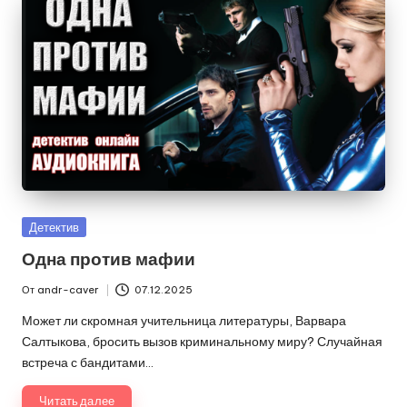
Опубликовано
Детектив
в
Одна против мафии
От
andr-caver
07.12.2025
Запись
от
Может ли скромная учительница литературы, Варвара
Салтыкова, бросить вызов криминальному миру? Случайная
встреча с бандитами…
Читать далее