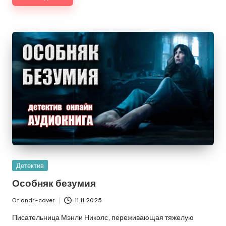
Опубликовано
Детектив
в
Особняк безумия
От
andr-caver
11.11.2025
Запись
от
Писательница Мэнли Николс, переживающая тяжелую