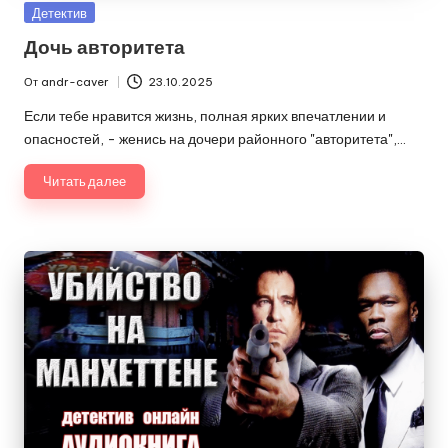
Опубликовано
Детектив
в
Дочь авторитета
От
andr-caver
23.10.2025
Запись
от
Если тебе нравится жизнь, полная ярких впечатлении и
опасностей, - женись на дочери районного "авторитета",…
Читать далее