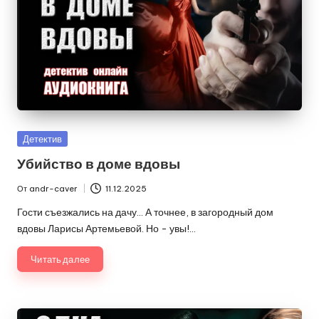
Опубликовано
Детектив
в
Убийство в доме вдовы
От
andr-caver
11.12.2025
Запись
от
Гости съезжались на дачу… А точнее, в загородный дом
вдовы Ларисы Артемьевой. Но - увы!…
Читать далее