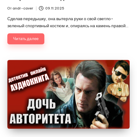
От
andr-caver
09.11.2025
Запись
от
Сделав передышку, она вытерла руки о свой светло-
зеленый спортивный костюм и, опираясь на камень правой…
Читать далее