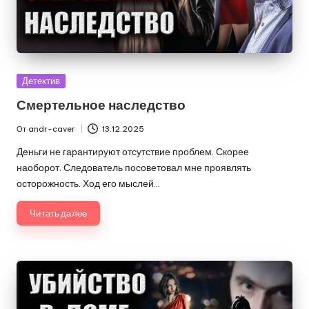
Опубликовано
Детектив
в
Смертельное наследство
От
andr-caver
13.12.2025
Запись
от
Деньги не гарантируют отсутствие проблем. Скорее
наоборот. Следователь посоветовал мне проявлять
осторожность. Ход его мыслей…
Читать далее