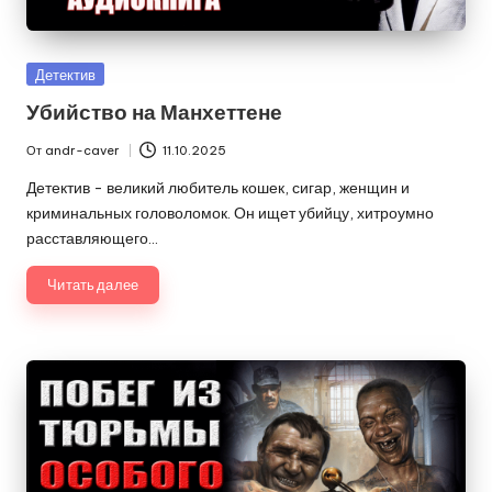
Опубликовано
Детектив
в
Убийство на Манхеттене
От
andr-caver
11.10.2025
Запись
от
Детектив - великий любитель кошек, сигар, женщин и
криминальных головоломок. Он ищет убийцу, хитроумно
расставляющего…
Читать далее