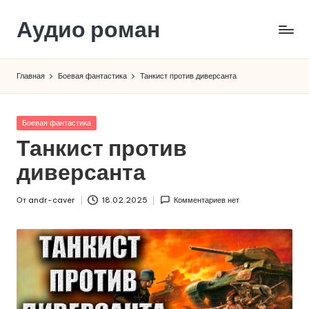
Аудио роман
Перейти
к
содержимому
Главная
Боевая фантастика
Танкист против диверсанта
Опубликовано
Боевая фантастика
в
Танкист против
диверсанта
От
andr-caver
18.02.2025
Комментариев нет
Запись
от