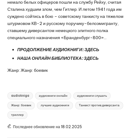
немало белых офицеров пошли на службу Рейху, считая
Сталина худшим злом, чем Гитлер. И летом 1941 года им
суждено сойтись в бою – советскому танкисту на тяжелом
штурмовом КВ-2 и русскому поручику-белоэмигранту,
ставшему диверсантом немецкого элитного полка
специального назначения «Бранденбург-800»…
ПРОДОЛЖЕНИЕ АУДИОКНИГИ:
ЗДЕСЬ
НАША ОНЛАЙН БИБЛИОТЕКА:
ЗДЕСЬ
Жанр: Жанр: боевик
Метки:
audiokniga
аудиокниги онлайн
аудиокниги слушать
Жанр: боевик
лучшие аудиокниги
Танкист против диверсанта
триллер
Последнее обновление на 18.02.2025