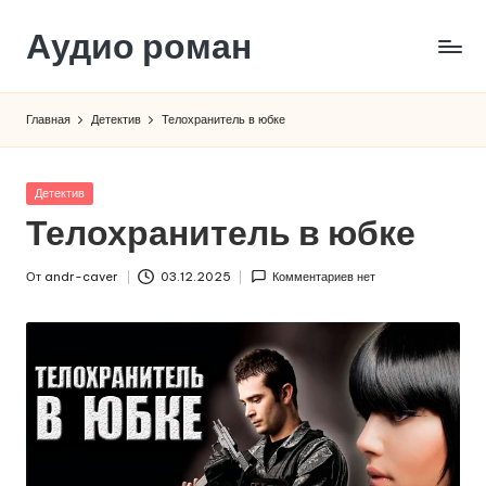
Аудио роман
Перейти
к
содержимому
Главная
Детектив
Телохранитель в юбке
Опубликовано
Детектив
в
Телохранитель в юбке
От
andr-caver
03.12.2025
Комментариев нет
Запись
от