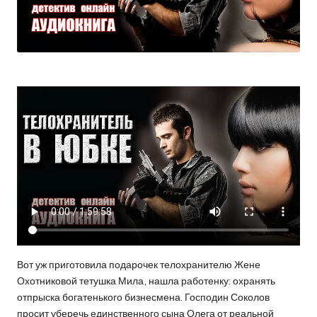
Вот уж приготовила подарочек телохранителю Жене
Охотниковой тетушка Мила, нашла работенку: охранять
отпрыска богатенького бизнесмена. Господин Соколов
просит уберечь единственного сына Олега от реальной