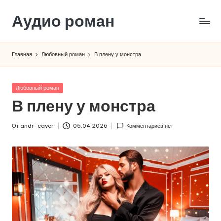
Аудио роман
Перейти
к
содержимому
Главная
Любовный роман
В плену у монстра
Опубликовано
Любовный роман
в
В плену у монстра
От
andr-caver
05.04.2026
Комментариев нет
Запись
от