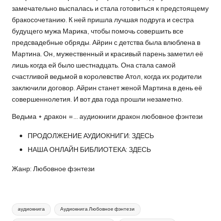
замечательно выспалась и стала готовиться к предстоящему
бракосочетанию. К ней пришла лучшая подруга и сестра
будущего мужа Марика, чтобы помочь совершить все
предсвадебные обряды. Айрин с детства была влюблена в
Мартина. Он, мужественный и красивый парень заметил её
лишь когда ей было шестнадцать. Она стала самой
счастливой ведьмой в королевстве Атол, когда их родители
заключили договор. Айрин станет женой Мартина в день её
совершеннолетия. И вот два года прошли незаметно.
Ведьма + дракон =… аудиокниги дракон любовное фэнтези
ПРОДОЛЖЕНИЕ АУДИОКНИГИ:
ЗДЕСЬ
НАША ОНЛАЙН БИБЛИОТЕКА:
ЗДЕСЬ
Жанр: Любовное фэнтези
Метки:
аудиокнига
Аудиокнига Любовное фэнтези