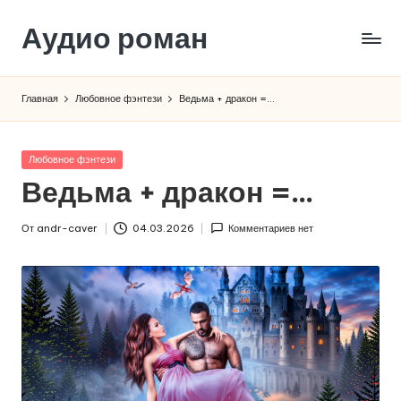
Аудио роман
Перейти
к
содержимому
Главная
Любовное фэнтези
Ведьма + дракон =…
Опубликовано
Любовное фэнтези
в
Ведьма + дракон =…
От
andr-caver
04.03.2026
Комментариев нет
Запись
от