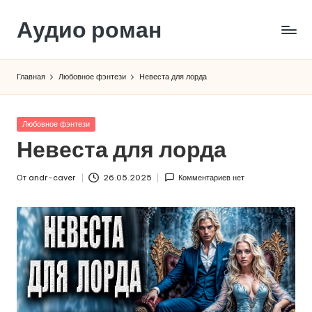
Аудио роман
Перейти
к
содержимому
Главная
Любовное фэнтези
Невеста для лорда
Опубликовано
Любовное фэнтези
в
Невеста для лорда
От
andr-caver
26.05.2025
Комментариев нет
Запись
от