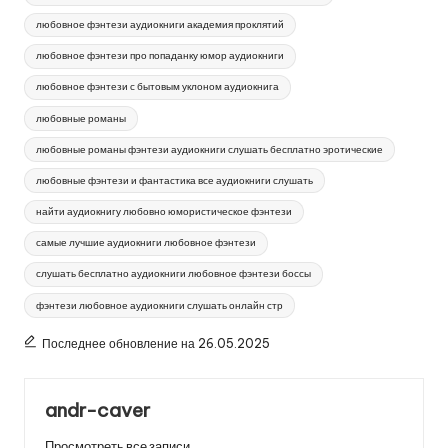
любовное фэнтези аудиокниги академия проклятий
любовное фэнтези про попаданку юмор аудиокниги
любовное фэнтези с бытовым уклоном аудиокнига
любовные романы
любовные романы фэнтези аудиокниги слушать бесплатно эротические
любовные фэнтези и фантастика все аудиокниги слушать
найти аудиокнигу любовно юмористическое фэнтези
самые лучшие аудиокниги любовное фэнтези
слушать бесплатно аудиокниги любовное фэнтези боссы
фэнтези любовное аудиокниги слушать онлайн стр
Последнее обновление на 26.05.2025
andr-caver
Просмотреть все записи