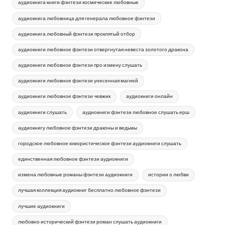
аудиокнига книги фэнтези космические любовные
аудиокнига любовница для генерала любовное фэнтези
аудиокнига любовный фэнтези проклятый отбор
аудиокниги любовное фэнтези отвергнутая невеста золотого дракона
аудиокниги любовное фэнтези про измену слушать
аудиокниги любовное фэнтези унесенная магией
аудиокниги любовное фэнтези чевжик
аудиокниги онлайн
аудиокниги слушать
аудиокниги фэнтези любовное слушать ерш
аудиокнигу любовное фэнтези драконы и ведьмы
городское любовное юмористическое фэнтези аудиокниги слушать
единственная любовное фэнтези аудиокниги
измена любовные романы фэнтези аудиокниги
истории о любви
лучшая коллекция аудиокниг бесплатно любовное фэнтези
лучшие аудиокниги
любовно исторический фэнтези роман слушать аудиокниги