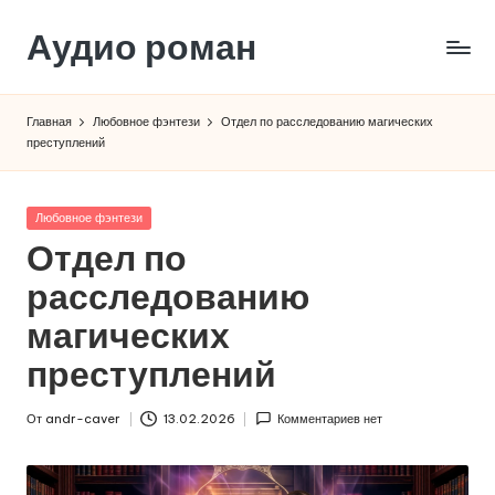
Аудио роман
Перейти
к
содержимому
Главная
Любовное фэнтези
Отдел по расследованию магических
преступлений
Опубликовано
Любовное фэнтези
в
Отдел по
расследованию
магических
преступлений
От
andr-caver
13.02.2026
Комментариев нет
Запись
от