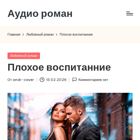
Аудио роман
Перейти
к
содержимому
Главная
Любовный роман
Плохое воспитанние
Опубликовано
Любовный роман
в
Плохое воспитанние
От
andr-caver
13.02.2026
Комментариев нет
Запись
от