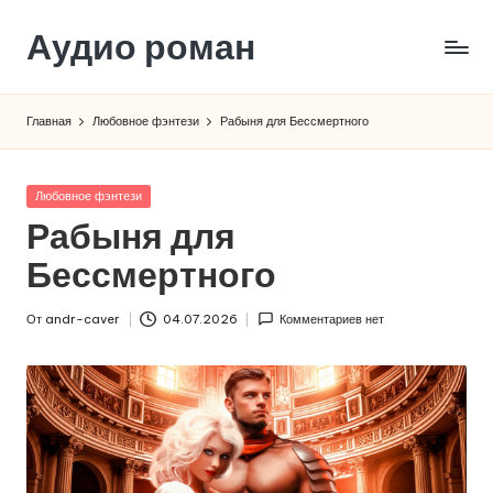
Аудио роман
Перейти
к
содержимому
Главная
Любовное фэнтези
Рабыня для Бессмертного
Опубликовано
Любовное фэнтези
в
Рабыня для
Бессмертного
От
andr-caver
04.07.2026
Комментариев нет
Запись
от