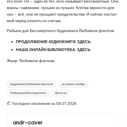
его коня. Он – один из тех, кого называют Бессмертные. Они
воины-наёмники, лучшие из лучших. Клятва верности для
них – всё, они не прощают предательства. И сейчас настал
мой черёд платить по счетам.
Рабыня для Бессмертного Аудиокнига Любовное фэнтези
ПРОДОЛЖЕНИЕ АУДИОКНИГИ:
ЗДЕСЬ
НАША ОНЛАЙН БИБЛИОТЕКА:
ЗДЕСЬ
Жанр: Любовное фэнтези
Метки:
Аудиокнига Любовное фэнтези
истории о любви
Рабыня для Бессмертного
фэнтези
Последнее обновление на 04.07.2026
andr-caver