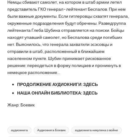
Немцы сбивают самолет, на котором в штаб армии летел
представитель ГКО генерал-лейтенант Беспалов. При нем
были важные документы. Если гитлеровцы схватят генерала,
окруженные подразделения будут обречены. Разведгруппа
лейтенанта Глеба Шубина отправляется на поиски. Бойцы
находят упавший самолет, но Беспалова среди погибших
нет. Выяснилось, что генерала захватили эсэсовцы и
отправили в штаб, расположенный в ближайшем
населенном пункте. Шубин принимает рискованное
решение: переодеться в форму полицаев и проникнуть в
немецкое расположение…
ПРОДОЛЖЕНИЕ АУДИОКНИГИ:
ЗДЕСЬ
НАША ОНЛАЙН БИБЛИОТЕКА:
ЗДЕСЬ
Жанр: Боевик
Метки:
аудиокнига
Аудиокнига Боевик
аудиокнига никулина о войне