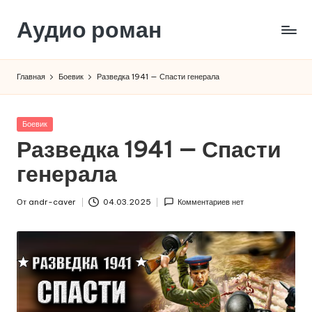
Аудио роман
Перейти
к
содержимому
Главная
Боевик
Разведка 1941 — Спасти генерала
Опубликовано
Боевик
в
Разведка 1941 — Спасти
генерала
От
andr-caver
04.03.2025
Комментариев нет
Запись
от