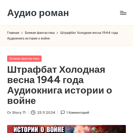
Аудио роман
Перейти
к
содержимому
Главная
Боевая фантастика
Штрафбат Холодная весна 1944 года
Аудиокнига истории о войне
Опубликовано
Боевая фантастика
в
Штрафбат Холодная
весна 1944 года
Аудиокнига истории о
войне
От
Story 71
23.11.2024
1 Комментарий
Запись
от