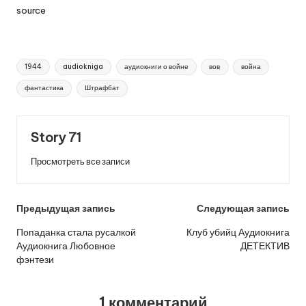
source
Метки:
1944
audiokniga
аудиокниги о войне
вов
война
фантастика
Штрафбат
Story 71
Просмотреть все записи
Навигация
Предыдущая запись
Следующая запись
по
Попаданка стала русалкой
Клуб убийц Аудиокнига
Аудиокнига Любовное
ДЕТЕКТИВ
записям
фэнтези
1 комментарий